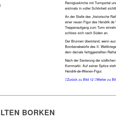
Remigiuskirche mit Turmportal u
!
erstmals in voller Schönheit sicht
An der Stelle des „historische Ra
einer neuen Figur des Hendrik de
Treppenaufgang zum Turm einrah
schloss sich nach Süden an.
Der Brunnen überstand, wenn auch 
Bombenabwürfe des II. Weltkriege
dem damals fertiggestellten Rath
Nach der Sanierung der südlichen 
Kornmarkt. Auf seiner Spitze steht
Hendrik-de-Wienen-Figur.
Zurück zu Bild 12
Weiter zu Bi
LTEN BORKEN