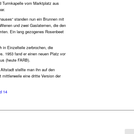
nd Turmkapelle vom Marktplatz aus
bar.
thauses“ standen nun ein Brunnen mit
 Wienen und zwei Gaslaternen, die den
mten. Ein lang gezogenes Rosenbeet
in Einzelteile zerbrochen, die
s. 1953 fand er einen neuen Platz vor
aus (heute FARB).
Altstadt stellte man ihn auf den
 mittlerweile eine dritte Version der
ld 14