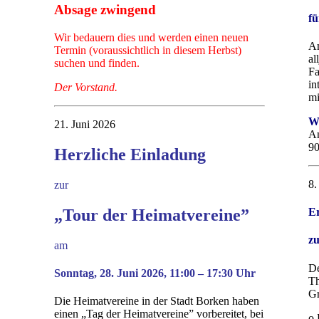
Absage zwingend
fü
Wir bedauern dies und werden einen neuen
Am
Termin (voraussichtlich in diesem Herbst)
al
suchen und finden.
Fa
in
Der Vorstand.
mi
W
21. Juni 2026
A
90
Herzliche Einladung
8.
zur
„Tour der Heimatvereine”
E
z
am
De
Sonntag, 28. Juni 2026, 11:00 – 17:30 Uhr
Th
Gr
Die Heimatvereine in der Stadt Borken haben
einen „Tag der Heimatvereine” vorbereitet, bei
o 