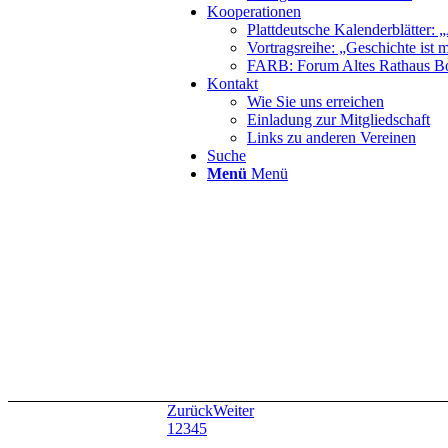
Kooperationen
Plattdeutsche Kalenderblätter: „
Vortragsreihe: „Geschichte ist 
FARB: Forum Altes Rathaus B
Kontakt
Wie Sie uns erreichen
Einladung zur Mitgliedschaft
Links zu anderen Vereinen
Suche
Menü
Menü
Zurück
Weiter
1
2
3
4
5