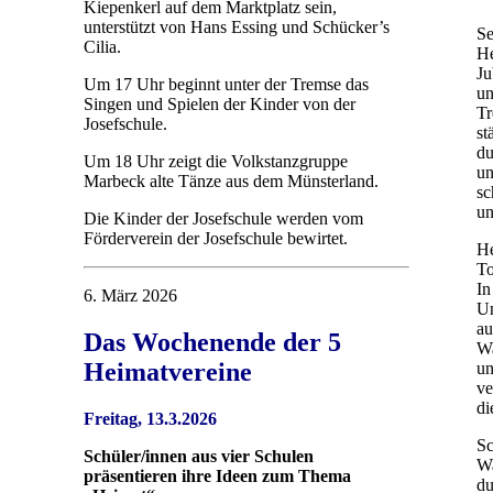
Kiepenkerl auf dem Marktplatz sein,
unterstützt von Hans Essing und Schücker’s
Se
Cilia.
He
Ju
Um 17 Uhr beginnt unter der Tremse das
un
Singen und Spielen der Kinder von der
Tr
Josefschule.
st
du
Um 18 Uhr zeigt die Volkstanzgruppe
un
Marbeck alte Tänze aus dem Münsterland.
sc
un
Die Kinder der Josefschule werden vom
Förderverein der Josefschule bewirtet.
He
To
In
6. März 2026
Un
au
Das Wochenende der 5
Wa
Heimatvereine
un
ve
di
Freitag, 13.3.2026
Sc
Schüler/innen aus vier Schulen
Wa
präsentieren ihre Ideen zum Thema
du