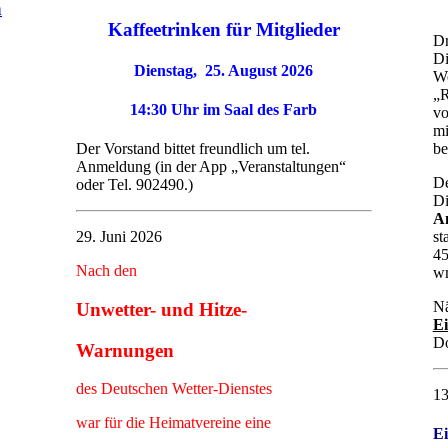
n
Kaffeetrinken für Mitglieder
Dr
Di
Dienstag, 25. August 2026
We
„R
14:30 Uhr im Saal des Farb
vo
mi
be
Der Vorstand bittet freundlich um tel.
e
Anmeldung (in der App „Veranstaltungen“
De
oder Tel. 902490.)
Di
A
st
29. Juni 2026
45
Nach den
wm
Nä
Unwetter- und Hitze-
E
Do
Warnungen
des Deutschen Wetter-Dienstes
13
war für die Heimatvereine eine
Ei