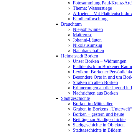
Fotosammlung Paul-Kranz-Arc
Thema: Wasserstiege
Affrieter – Mit Plattdeutsch dur
Familienforschung
Brauchtum
Niejaohrwinnen
Maitremse
Johanni-Läuten
Nikolausumzug
Nachbarschaften
Heimatstadt Borken
Unser Borken – Widmungen
Plattdeutsch im Borkener Raum
Lexikon: Borkener Persönlichk
Besondere Orte in und um Bor
Straßen im alten Borken
Erinnerungen an die Jugend in
Nachrichten aus Borken
Stadtgeschichte
Borken im Mittelalter
Graben in Borkens „Unterwelt“
Borken – gestern und heute
Beiträge zur Stadtgeschichte
Stadtgeschichte in Objekten
Stadtgeschichte in Bildern