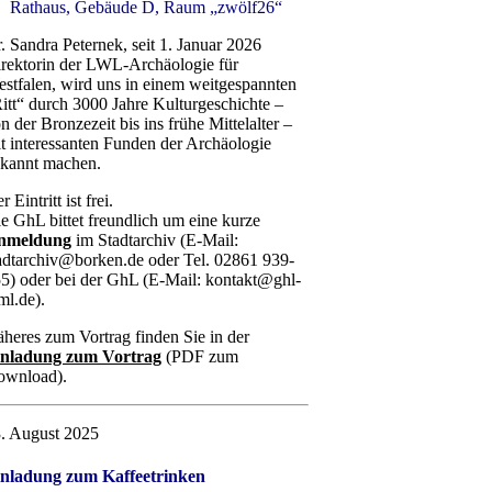
Rathaus, Gebäude D, Raum „zwölf26“
. Sandra Peternek, seit 1. Januar 2026
rektorin der LWL-Archäologie für
stfalen, wird uns in einem weitgespannten
itt“ durch 3000 Jahre Kulturgeschichte –
n der Bronzezeit bis ins frühe Mittelalter –
t interessanten Funden der Archäologie
kannt machen.
r Eintritt ist frei.
e GhL bittet freundlich um eine kurze
nmeldung
im Stadtarchiv (E-Mail:
adtarchiv@borken.de oder Tel. 02861 939-
5) oder bei der GhL (E-Mail: kontakt@ghl-
l.de).
heres zum Vortrag finden Sie in der
inladung zum Vortrag
(PDF zum
wnload).
. August 2025
nladung zum Kaffeetrinken