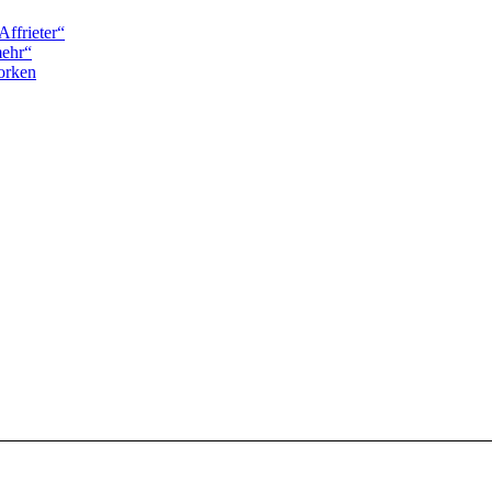
Affrieter“
mehr“
orken