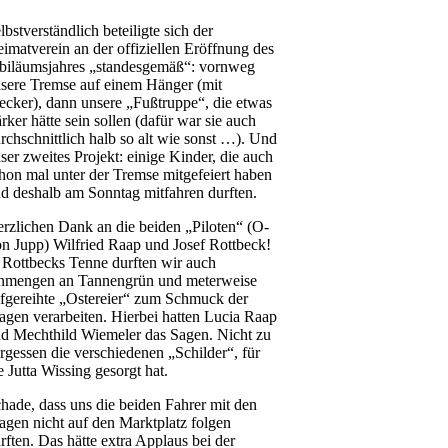
lbstverständlich beteiligte sich der
imatverein an der offiziellen Eröffnung des
biläumsjahres „standesgemäß“: vornweg
sere Tremse auf einem Hänger (mit
ecker), dann unsere „Fußtruppe“, die etwas
ärker hätte sein sollen (dafür war sie auch
rchschnittlich halb so alt wie sonst …). Und
ser zweites Projekt: einige Kinder, die auch
hon mal unter der Tremse mitgefeiert haben
d deshalb am Sonntag mitfahren durften.
rzlichen Dank an die beiden „Piloten“ (O-
n Jupp) Wilfried Raap und Josef Rottbeck!
 Rottbecks Tenne durften wir auch
mengen an Tannengrün und meterweise
fgereihte „Ostereier“ zum Schmuck der
gen verarbeiten. Hierbei hatten Lucia Raap
d Mechthild Wiemeler das Sagen. Nicht zu
rgessen die verschiedenen „Schilder“, für
e Jutta Wissing gesorgt hat.
hade, dass uns die beiden Fahrer mit den
gen nicht auf den Marktplatz folgen
rften. Das hätte extra Applaus bei der