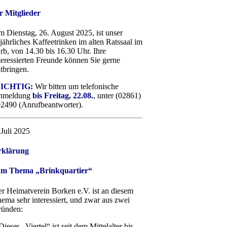
r Mitglieder
 Dienstag, 26. August 2025, ist unser
ljährliches Kaffeetrinken im alten Ratssaal im
rb, von 14.30 bis 16.30 Uhr. Ihre
teressierten Freunde können Sie gerne
tbringen.
ICHTIG:
Wir bitten um telefonische
nmeldung
bis Freitag, 22.08.
,
unter (02861)
2490 (Anrufbeantworter).
 Juli 2025
rklärung
um Thema „Brinkquartier“
r Heimatverein Borken e.V. ist an diesem
ema sehr interessiert, und zwar aus zwei
ünden:
Dieses „Viertel“ ist seit dem Mittelalter bis