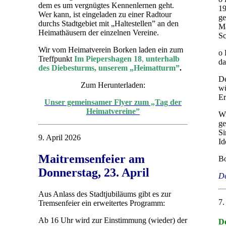
dem es um vergnügtes Kennenlernen geht.
19
Wer kann, ist eingeladen zu einer Radtour
ge
durchs Stadtgebiet mit „Haltestellen” an den
Ma
Heimathäusern der einzelnen Vereine.
Sc
Wir vom Heimatverein Borken laden ein zum
o 
Treffpunkt
Im Piepershagen 18
,
unterhalb
da
des Diebesturms, unserem „Heimatturm”
.
De
Zum Herunterladen:
wü
Er
Unser gemeinsamer Flyer zum „Tag der
Heimatvereine”
Wi
ge
Si
9. April 2026
Id
Maitremsenfeier am
Bo
Donnerstag, 23. April
De
Aus Anlass des Stadtjubiläums gibt es zur
7.
Tremsenfeier ein erweitertes Programm:
Ab 16 Uhr wird zur Einstimmung (wieder) der
De