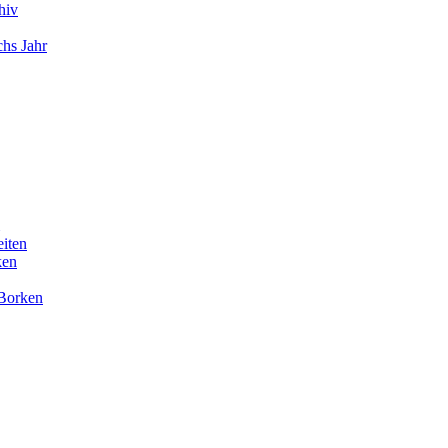
hiv
chs Jahr
eiten
ken
 Borken