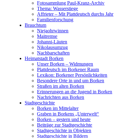
Fotosammlung Paul-Kranz-Archiv
Thema: Wasserstiege
Affrieter – Mit Plattdeutsch durchs Jahr
Familienforschung
Brauchtum
Niejaohrwinnen
Maitremse
Johanni-Läuten
Nikolausumzug
Nachbarschaften
Heimatstadt Borken
Unser Borken – Widmungen
Plattdeutsch im Borkener Raum
Lexikon: Borkener Persönlichkeiten
Besondere Orte in und um Borken
Straßen im alten Borken
Erinnerungen an die Jugend in Borken
Nachrichten aus Borken
Stadtgeschichte
Borken im Mittelalter
Graben in Borkens „Unterwelt“
Borken – gestern und heute
Beiträge zur Stadtgeschichte
Stadtgeschichte in Objekten
Stadtgeschichte in Bildern