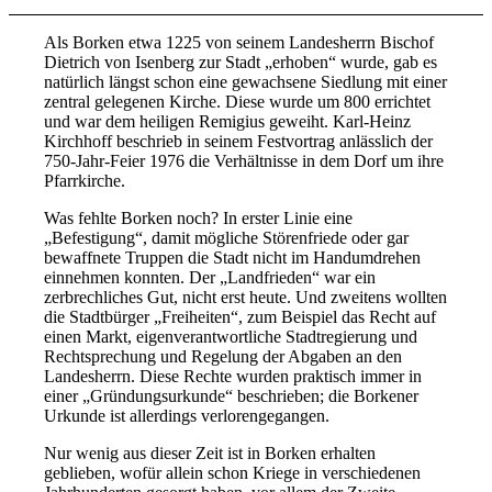
Als Borken etwa 1225 von seinem Landesherrn Bischof
Dietrich von Isenberg zur Stadt „erhoben“ wurde, gab es
natürlich längst schon eine gewachsene Siedlung mit einer
zentral gelegenen Kirche. Diese wurde um 800 errichtet
und war dem heiligen Remigius geweiht. Karl-Heinz
Kirchhoff beschrieb in seinem Festvortrag anlässlich der
750-Jahr-Feier 1976 die Verhältnisse in dem Dorf um ihre
Pfarrkirche.
Was fehlte Borken noch? In erster Linie eine
„Befestigung“, damit mögliche Störenfriede oder gar
bewaffnete Truppen die Stadt nicht im Handumdrehen
einnehmen konnten. Der „Landfrieden“ war ein
zerbrechliches Gut, nicht erst heute. Und zweitens wollten
die Stadtbürger „Freiheiten“, zum Beispiel das Recht auf
einen Markt, eigenverantwortliche Stadtregierung und
Rechtsprechung und Regelung der Abgaben an den
Landesherrn. Diese Rechte wurden praktisch immer in
einer „Gründungsurkunde“ beschrieben; die Borkener
Urkunde ist allerdings verlorengegangen.
Nur wenig aus dieser Zeit ist in Borken erhalten
geblieben, wofür allein schon Kriege in verschiedenen