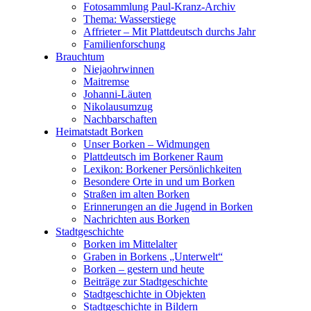
Fotosammlung Paul-Kranz-Archiv
Thema: Wasserstiege
Affrieter – Mit Plattdeutsch durchs Jahr
Familienforschung
Brauchtum
Niejaohrwinnen
Maitremse
Johanni-Läuten
Nikolausumzug
Nachbarschaften
Heimatstadt Borken
Unser Borken – Widmungen
Plattdeutsch im Borkener Raum
Lexikon: Borkener Persönlichkeiten
Besondere Orte in und um Borken
Straßen im alten Borken
Erinnerungen an die Jugend in Borken
Nachrichten aus Borken
Stadtgeschichte
Borken im Mittelalter
Graben in Borkens „Unterwelt“
Borken – gestern und heute
Beiträge zur Stadtgeschichte
Stadtgeschichte in Objekten
Stadtgeschichte in Bildern