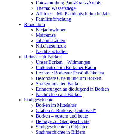
Fotosammlung Paul-Kranz-Archiv
Thema: Wasserstiege
Affrieter – Mit Plattdeutsch durchs Jahr
Familienforschung
Brauchtum
Niejaohrwinnen
Maitremse
Johanni-Läuten
Nikolausumzug
Nachbarschaften
Heimatstadt Borken
Unser Borken – Widmungen
Plattdeutsch im Borkener Raum
Lexikon: Borkener Persönlichkeiten
Besondere Orte in und um Borken
Straßen im alten Borken
Erinnerungen an die Jugend in Borken
Nachrichten aus Borken
Stadtgeschichte
Borken im Mittelalter
Graben in Borkens „Unterwelt“
Borken – gestern und heute
Beiträge zur Stadtgeschichte
Stadtgeschichte in Objekten
Stadtgeschichte in Bildern