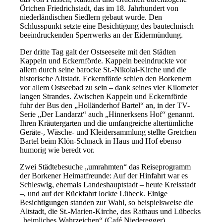
Örtchen Friedrichstadt, das im 18. Jahrhundert von
niederländischen Siedlern gebaut wurde. Den
Schlusspunkt setzte eine Besichtigung des bautechnisch
beeindruckenden Sperrwerks an der Eidermündung.
Der dritte Tag galt der Ostseeseite mit den Städten
Kappeln und Eckernförde. Kappeln beeindruckte vor
allem durch seine barocke St.-Nikolai-Kirche und die
historische Altstadt. Eckernförde schien den Borkenern
vor allem Ostseebad zu sein – dank seines vier Kilometer
langen Strandes. Zwischen Kappeln und Eckernförde
fuhr der Bus den „Holländerhof Bartel“ an, in der TV-
Serie „Der Landarzt“ auch „Hinnerksens Hof“ genannt.
Ihren Kräutergarten und die umfangreiche altertümliche
Geräte-, Wäsche- und Kleidersammlung stellte Gretchen
Bartel beim Klön-Schnack in Haus und Hof ebenso
humorig wie beredt vor.
Zwei Städtebesuche „umrahmten“ das Reiseprogramm
der Borkener Heimatfreunde: Auf der Hinfahrt war es
Schleswig, ehemals Landeshauptstadt – heute Kreisstadt
–, und auf der Rückfahrt lockte Lübeck. Einige
Besichtigungen standen zur Wahl, so beispielsweise die
Altstadt, die St.-Marien-Kirche, das Rathaus und Lübecks
„heimliches Wahrzeichen“ (Café Niederegger).