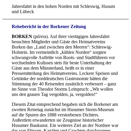
Jahresfahrt in den hohen Norden mit Schleswig, Husum
und Lübeck
Reisebericht in der Borkener Zeitung
BORKEN
(pd/era). Auf ihrer viertägigen Jahresfahrt
besuchten Mitglieder und Gäste des Heimatvereins
Borken das „Land zwischen den Meeren“: Schleswig-
Holstein. Im vermeintlich „kühlen Norden“ sorgten
schwungvolle Auftritte von Boots- und Stadtführern vor
wechselnden Kulissen stets für beste Unterhaltung der
Gäste aus dem Münsterland, heißt es in einer
Pressemitteilung des Heimatvereins. Leckere Speisen und
Getränke der norddeutschen Gastronomie hätten die
Stimmung der 40 Reisenden zusätzlich verbessert – ganz
im Sinne von Theodor Storms Leitspruch: „Wir wollen
uns den grauen Tag vergolden, ja, vergolden!“
Diesem Zitat entsprechend begaben sich die Borkener am
zweiten Reisetag zunächst im Husumer Storm-Museum
auf die Spuren des 1888 verstorbenen Dichters.
Außerdem erwanderten sie Zeugnisse historischer
Husumer Baukunst. Ein weiteres Ziel an der Nordsee war
das von Flüssen, Kanälen und Grachten durchzogene