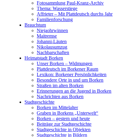
Fotosammlung Paul-Kranz-Archiv
Thema: Wasserstiege
Affrieter – Mit Plattdeutsch durchs Jahr
Familienforschung
Brauchtum
Niejaohrwinnen
Maitremse
Johanni-Läuten
Nikolausumzug
Nachbarschaften
Heimatstadt Borken
Unser Borken – Widmungen
Plattdeutsch im Borkener Raum
Lexikon: Borkener Persönlichkeiten
Besondere Orte in und um Borken
Straßen im alten Borken
Erinnerungen an die Jugend in Borken
Nachrichten aus Borken
Stadtgeschichte
Borken im Mittelalter
Graben in Borkens „Unterwelt“
Borken – gestern und heute
Beiträge zur Stadtgeschichte
Stadtgeschichte in Objekten
Stadtgeschichte in Bildern