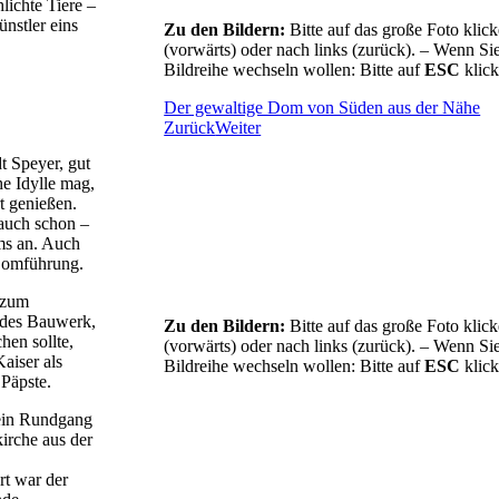
lichte Tiere –
nstler eins
Zu den Bildern:
Bitte auf das große Foto klick
(vorwärts) oder nach links (zurück). –
Wenn Sie
Bildreihe wechseln wollen: Bitte auf
ESC
klick
Der gewaltige Dom von Süden aus der Nähe
Zurück
Weiter
t Speyer, gut
he Idylle mag,
t genießen.
auch schon –
ms an. Auch
 Domführung.
 zum
des Bauwerk,
Zu den Bildern:
Bitte auf das große Foto klick
hen sollte,
(vorwärts) oder nach links (zurück). –
Wenn Sie
aiser als
Bildreihe wechseln wollen: Bitte auf
ESC
klick
 Päpste.
 ein Rundgang
kirche aus der
rt war der