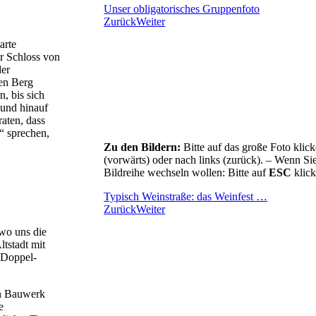
Unser obligatorisches Gruppenfoto
Zurück
Weiter
arte
 Schloss von
der
den Berg
, bis sich
 und hinauf
raten, dass
“ sprechen,
Zu den Bildern:
Bitte auf das große Foto klick
(vorwärts) oder nach links (zurück). –
Wenn Sie
Bildreihe wechseln wollen: Bitte auf
ESC
klick
Typisch Weinstraße: das Weinfest …
Zurück
Weiter
wo uns die
ltstadt mit
n Doppel-
en Bauwerk
e