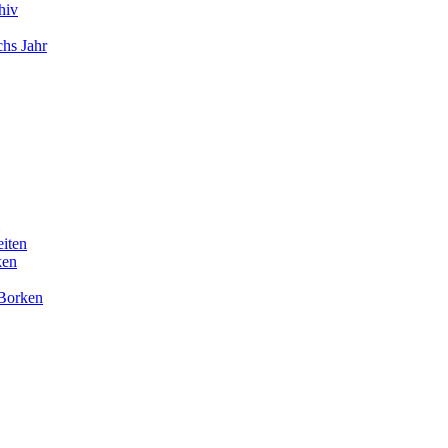
hiv
chs Jahr
eiten
ken
 Borken