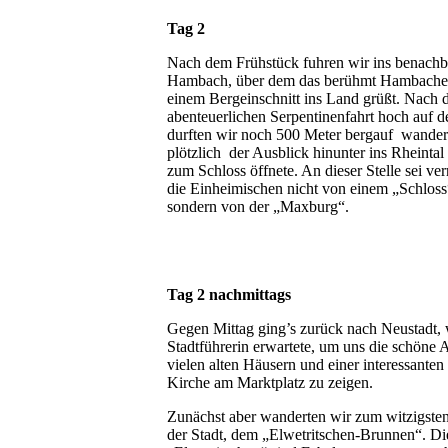
Tag 2
Nach dem Frühstück fuhren wir ins benachb
Hambach, über dem das berühmt Hambacher
einem Bergeinschnitt ins Land grüßt. Nach 
abenteuerlichen Serpentinenfahrt hoch auf 
durften wir noch 500 Meter bergauf wandern
plötzlich der Ausblick hinunter ins Rheintal
zum Schloss öffnete. An dieser Stelle sei ver
die Einheimischen nicht von einem „Schloss
sondern von der „Maxburg“.
Tag 2 nachmittags
Gegen Mittag ging’s zurück nach Neustadt, 
Stadtführerin erwartete, um uns die schöne A
vielen alten Häusern und einer interessante
Kirche am Marktplatz zu zeigen.
Zunächst aber wanderten wir zum witzigst
der Stadt, dem
„Elwetritschen-Brunnen“. Di