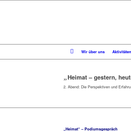
Wir über uns
Aktivitäte
„
Heimat – gestern, heu
2. Abend: Die Perspektiven und Erfah
„Heimat“ – Podiumsgespräch