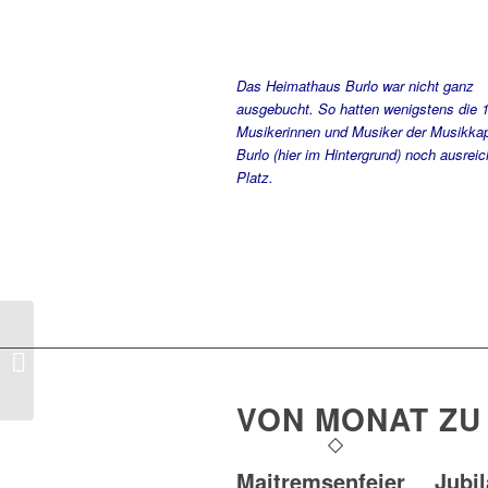
Das Heimathaus Burlo war nicht ganz
ausgebucht. So hatten wenigstens die 
Musikerinnen und Musiker der Musikkap
Burlo (hier im Hintergrund) noch ausrei
Platz.
„Heimatabend“ (1) –
Perspektiven
(13.3.2026)
VON MONAT ZU
Maitremsenfeier
Jubi