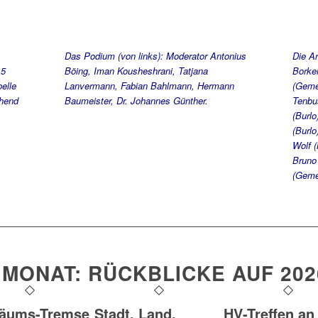
Das Podium (von links): Moderator Antonius
Die Ar
15
Böing, Iman Kousheshrani, Tatjana
Borken
elle
Lanvermann, Fabian Bahlmann, Hermann
(Geme
chend
Baumeister, Dr. Johannes Günther.
Tenbu
(Burl
(Burl
Wolf (
Bruno
(Geme
 MONAT: RÜCKBLICKE AUF 202
läums-Tremse
Stadt, Land,
HV-Treffen an