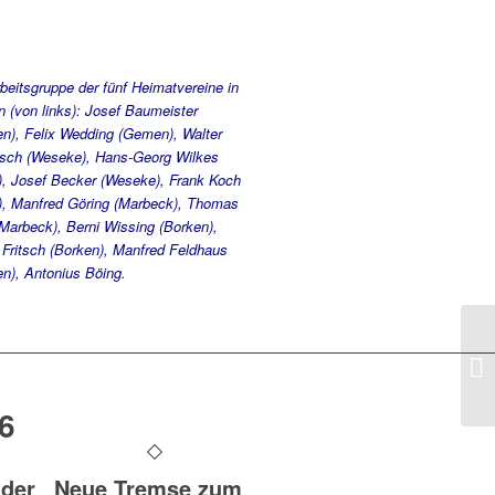
beitsgruppe der fünf Heimatvereine in
 (von links): Josef Baumeister
n), Felix Wedding (Gemen), Walter
sch (Weseke), Hans-Georg Wilkes
o), Josef Becker (Weseke), Frank Koch
o), Manfred Göring (Marbeck), Thomas
Marbeck), Berni Wissing (Borken),
 Fritsch (Borken), Manfred Feldhaus
n), Antonius Böing.
6
 der
Neue Tremse zum