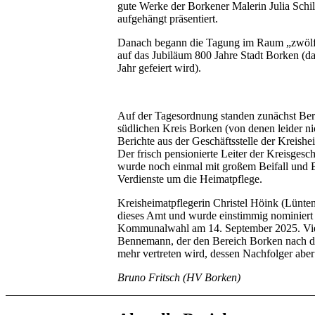
gute Werke der Borkener Malerin Julia Sch
aufgehängt präsentiert.
Danach begann die Tagung im Raum „zwölf2
auf das Jubiläum 800 Jahre Stadt Borken (d
Jahr gefeiert wird).
Auf der Tagesordnung standen zunächst Ber
südlichen Kreis Borken (von denen leider nic
Berichte aus der Geschäftsstelle der Kreishe
Der frisch pensionierte Leiter der Kreisgesch
wurde noch einmal mit großem Beifall und B
Verdienste um die Heimatpflege.
Kreisheimatpflegerin Christel Höink (Lünten
dieses Amt und wurde einstimmig nominiert 
Kommunalwahl am 14. September 2025. Viel
Bennemann, der den Bereich Borken nach 
mehr vertreten wird, dessen Nachfolger aber
Bruno Fritsch (HV Borken)