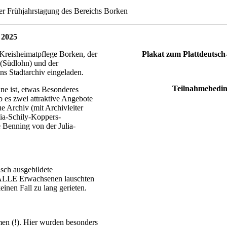
er Frühjahrstagung des Bereichs Borken
 2025
 Kreisheimatpflege Borken, der
Plakat zum Plattdeutsch
 (Südlohn) und der
s Stadtarchiv eingeladen.
Teilnahmebedi
ne ist, etwas Besonderes
b es zwei attraktive Angebote
e Archiv (mit Archivleiter
lia-Schily-Koppers-
e Benning von der Julia-
isch ausgebildete
: ALLE Erwachsenen lauschten
einen Fall zu lang gerieten.
umen (!). Hier wurden besonders