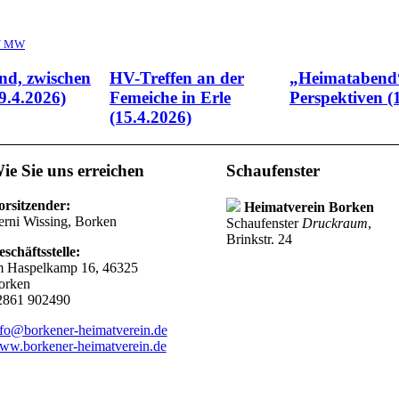
 / MW
nd, zwischen
HV-Treffen an der
„Heimatabend“
9.4.2026)
Femeiche in Erle
Perspektiven (
(15.4.2026)
ie Sie uns erreichen
Schaufenster
orsitzender:
Heimatverein Borken
erni Wissing, Borken
Schaufenster
Druckraum
,
Brinkstr. 24
schäftsstelle:
m Haspelkamp 16, 46325
orken
2861 902490
nfo@borkener-heimatverein.de
ww.borkener-heimatverein.de