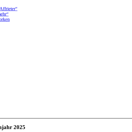
Affrieter“
mehr“
orken
hjahr 2025