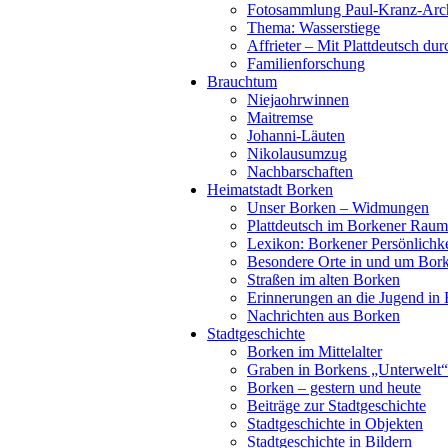
Fotosammlung Paul-Kranz-Arc
Thema: Wasserstiege
Affrieter – Mit Plattdeutsch dur
Familienforschung
Brauchtum
Niejaohrwinnen
Maitremse
Johanni-Läuten
Nikolausumzug
Nachbarschaften
Heimatstadt Borken
Unser Borken – Widmungen
Plattdeutsch im Borkener Raum
Lexikon: Borkener Persönlichk
Besondere Orte in und um Bor
Straßen im alten Borken
Erinnerungen an die Jugend in
Nachrichten aus Borken
Stadtgeschichte
Borken im Mittelalter
Graben in Borkens „Unterwelt“
Borken – gestern und heute
Beiträge zur Stadtgeschichte
Stadtgeschichte in Objekten
Stadtgeschichte in Bildern