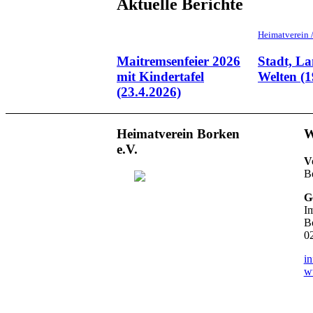
Aktuelle Berichte
Heimatverein
Maitremsenfeier 2026
Stadt, La
mit Kindertafel
Welten (1
(23.4.2026)
Heimatverein Borken
W
e.V.
V
B
Ge
I
B
0
i
w