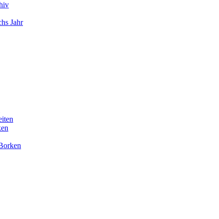
hiv
chs Jahr
eiten
ken
 Borken