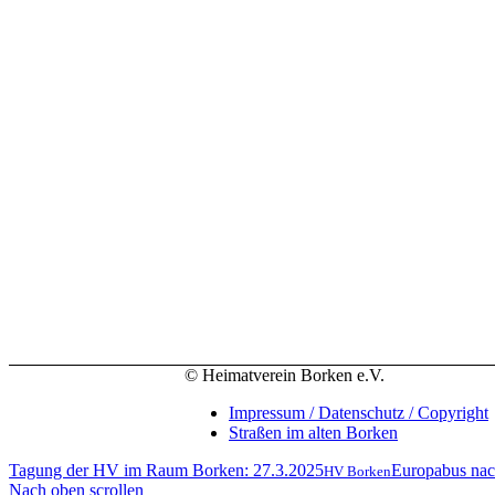
© Heimatverein Borken e.V.
Impressum / Datenschutz / Copyright
Straßen im alten Borken
Tagung der HV im Raum Borken: 27.3.2025
Europabus na
HV Borken
Nach oben scrollen