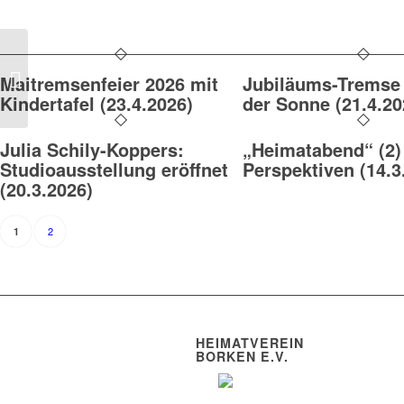
Umzug in den
Maitremsenfeier 2026 mit
Jubiläums-Tremse s
Diebesturm (11.2.2026)
Kindertafel (23.4.2026)
der Sonne (21.4.20
Julia Schily-Koppers:
„Heimatabend“ (2)
Studioausstellung eröffnet
Perspektiven (14.3
(20.3.2026)
2
1
HEIMATVEREIN
BORKEN E.V.