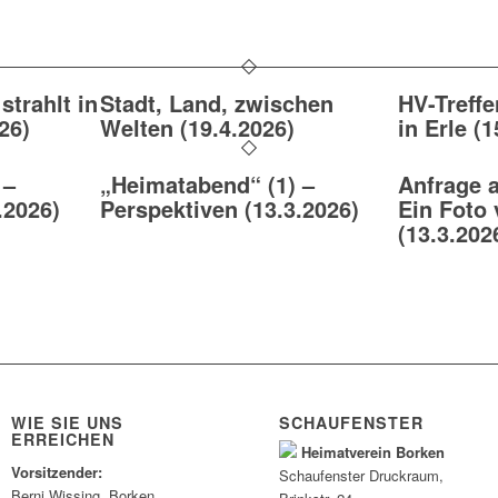
trahlt in
Stadt, Land, zwischen
HV-Treff
26)
Welten (19.4.2026)
in Erle (
 –
„Heimatabend“ (1) –
Anfrage 
.2026)
Perspektiven (13.3.2026)
Ein Foto
(13.3.202
WIE SIE UNS
SCHAUFENSTER
ERREICHEN
Heimatverein Borken
Vorsitzender:
Schaufenster
Druckraum
,
Berni Wissing, Borken