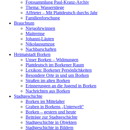
Fotosammlung Paul-Kranz-Archiv
Thema: Wasserstiege
Affrieter – Mit Plattdeutsch durchs Jahr
Familienforschung
Brauchtum
Niejaohrwinnen
Maitremse
Johanni-Läuten
Nikolausumzug
Nachbarschaften
Heimatstadt Borken
Unser Borken – Widmungen
Plattdeutsch im Borkener Raum
Lexikon: Borkener Persönlichkeiten
Besondere Orte in und um Borken
Straßen im alten Borken
Erinnerungen an die Jugend in Borken
Nachrichten aus Borken
Stadtgeschichte
Borken im Mittelalter
Graben in Borkens „Unterwelt“
Borken – gestern und heute
Beiträge zur Stadtgeschichte
Stadtgeschichte in Objekten
Stadtgeschichte in Bildern