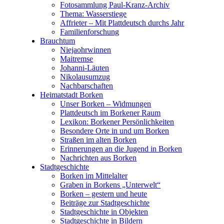
Fotosammlung Paul-Kranz-Archiv
Thema: Wasserstiege
Affrieter – Mit Plattdeutsch durchs Jahr
Familienforschung
Brauchtum
Niejaohrwinnen
Maitremse
Johanni-Läuten
Nikolausumzug
Nachbarschaften
Heimatstadt Borken
Unser Borken – Widmungen
Plattdeutsch im Borkener Raum
Lexikon: Borkener Persönlichkeiten
Besondere Orte in und um Borken
Straßen im alten Borken
Erinnerungen an die Jugend in Borken
Nachrichten aus Borken
Stadtgeschichte
Borken im Mittelalter
Graben in Borkens „Unterwelt“
Borken – gestern und heute
Beiträge zur Stadtgeschichte
Stadtgeschichte in Objekten
Stadtgeschichte in Bildern