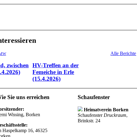
nteressieren
Alle Berichte
/ MW
d, zwischen
HV-Treffen an der
.4.2026)
Femeiche in Erle
(15.4.2026)
ie Sie uns erreichen
Schaufenster
orsitzender:
Heimatverein Borken
erni Wissing, Borken
Schaufenster
Druckraum
,
Brinkstr. 24
schäftsstelle:
m Haspelkamp 16, 46325
orken