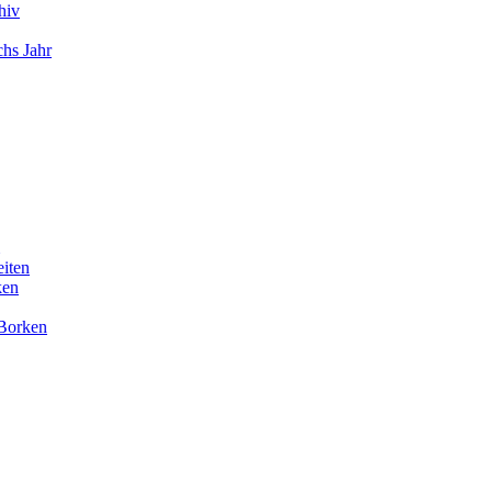
hiv
chs Jahr
eiten
ken
 Borken