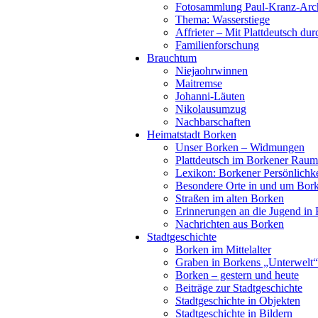
Fotosammlung Paul-Kranz-Arc
Thema: Wasserstiege
Affrieter – Mit Plattdeutsch dur
Familienforschung
Brauchtum
Niejaohrwinnen
Maitremse
Johanni-Läuten
Nikolausumzug
Nachbarschaften
Heimatstadt Borken
Unser Borken – Widmungen
Plattdeutsch im Borkener Raum
Lexikon: Borkener Persönlichk
Besondere Orte in und um Bor
Straßen im alten Borken
Erinnerungen an die Jugend in
Nachrichten aus Borken
Stadtgeschichte
Borken im Mittelalter
Graben in Borkens „Unterwelt“
Borken – gestern und heute
Beiträge zur Stadtgeschichte
Stadtgeschichte in Objekten
Stadtgeschichte in Bildern