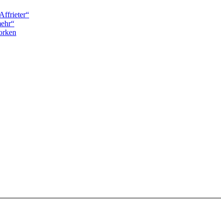
Affrieter“
mehr“
orken