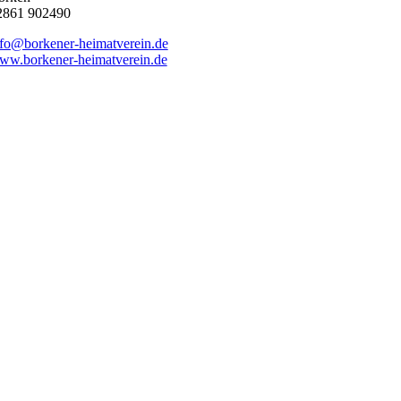
2861 902490
nfo@borkener-heimatverein.de
ww.borkener-heimatverein.de