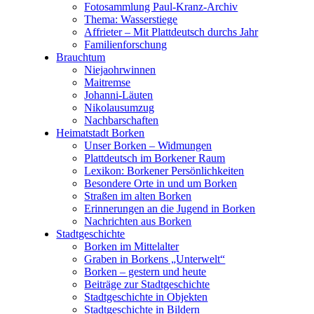
Fotosammlung Paul-Kranz-Archiv
Thema: Wasserstiege
Affrieter – Mit Plattdeutsch durchs Jahr
Familienforschung
Brauchtum
Niejaohrwinnen
Maitremse
Johanni-Läuten
Nikolausumzug
Nachbarschaften
Heimatstadt Borken
Unser Borken – Widmungen
Plattdeutsch im Borkener Raum
Lexikon: Borkener Persönlichkeiten
Besondere Orte in und um Borken
Straßen im alten Borken
Erinnerungen an die Jugend in Borken
Nachrichten aus Borken
Stadtgeschichte
Borken im Mittelalter
Graben in Borkens „Unterwelt“
Borken – gestern und heute
Beiträge zur Stadtgeschichte
Stadtgeschichte in Objekten
Stadtgeschichte in Bildern